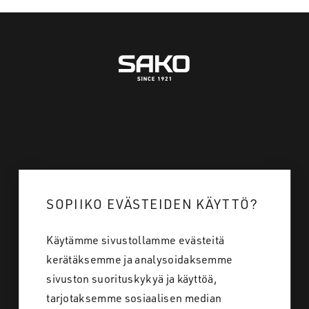
Mistä ostan
SOPIIKO EVÄSTEIDEN KÄYTTÖ?
Tietoa meistä
Käytämme sivustollamme evästeitä
Töihin meille
kerätäksemme ja analysoidaksemme
Yhteystiedot
sivuston suorituskykyä ja käyttöä,
tarjotaksemme sosiaalisen median