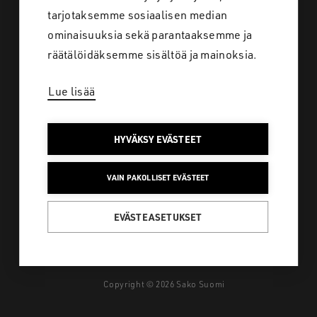
tarjotaksemme sosiaalisen median
ominaisuuksia sekä parantaaksemme ja
Tietosuoja
räätälöidäksemme sisältöä ja mainoksia.
Lue lisää
SAKO SUOMI
HYVÄKSY EVÄSTEET
Löydä koko laaja
VAIN PAKOLLISET EVÄSTEET
tuotevalikoimamme
metsästykseen ja ulkoiluun
EVÄSTEASETUKSET
Copyright © 2026 Sako Suomi