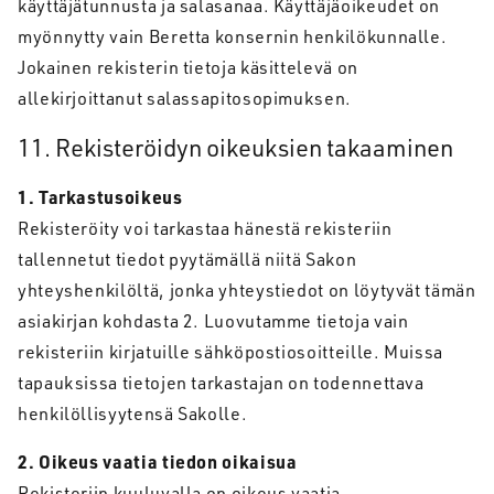
käyttäjätunnusta ja salasanaa. Käyttäjäoikeudet on
myönnytty vain Beretta konsernin henkilökunnalle.
Jokainen rekisterin tietoja käsittelevä on
allekirjoittanut salassapitosopimuksen.
11. Rekisteröidyn oikeuksien takaaminen
1. Tarkastusoikeus
Rekisteröity voi tarkastaa hänestä rekisteriin
tallennetut tiedot pyytämällä niitä Sakon
yhteyshenkilöltä, jonka yhteystiedot on löytyvät tämän
asiakirjan kohdasta 2. Luovutamme tietoja vain
rekisteriin kirjatuille sähköpostiosoitteille. Muissa
tapauksissa tietojen tarkastajan on todennettava
henkilöllisyytensä Sakolle.
2. Oikeus vaatia tiedon oikaisua
Rekisteriin kuuluvalla on oikeus vaatia