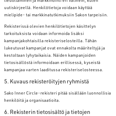
tiedottaminen ja markkinointi eri välinein, kuten
uutiskirjeellä. Henkilötietoja voidaan käyttää
mielipide- tai markkinatutkimuksiin Sakon tarpeisiin.
Rekisterissä olevien henkilötietojen käsittelyn
tarkoituksista voidaan informoida lisäksi
kampanjakohtaisilla rekisteriselosteilla. Tähän
lukeutuvat kampanjat ovat ennakolta määriteltyjä ja
kestoltaan lyhytaikaisia. Näiden kampanjoiden
tietosisällöstä informoidaan erillisessä, kyseistä
kampanjaa varten laaditussa rekisteriselosteessa.
5. Kuvaus rekisteröityjen ryhmistä
Sako Inner Circle-rekisteri pitää sisällään luonnollisia
henkilöitä ja organisaatioita.
6. Rekisterin tietosisältö ja tietojen