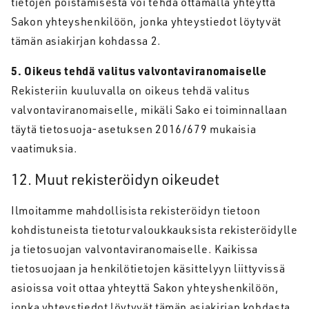
tietojen poistamisesta voi tehdä ottamalla yhteyttä
Sakon yhteyshenkilöön, jonka yhteystiedot löytyvät
tämän asiakirjan kohdassa 2.
5. Oikeus tehdä valitus valvontaviranomaiselle
Rekisteriin kuuluvalla on oikeus tehdä valitus
valvontaviranomaiselle, mikäli Sako ei toiminnallaan
täytä tietosuoja-asetuksen 2016/679 mukaisia
vaatimuksia.
12. Muut rekisteröidyn oikeudet
Ilmoitamme mahdollisista rekisteröidyn tietoon
kohdistuneista tietoturvaloukkauksista rekisteröidylle
ja tietosuojan valvontaviranomaiselle. Kaikissa
tietosuojaan ja henkilötietojen käsittelyyn liittyvissä
asioissa voit ottaa yhteyttä Sakon yhteyshenkilöön,
jonka yhteystiedot löytyvät tämän asiakirjan kohdasta