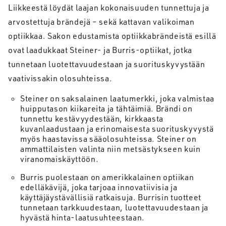
Liikkeestä löydät laajan kokonaisuuden tunnettuja ja
arvostettuja brändejä – sekä kattavan valikoiman
optiikkaa. Sakon edustamista optiikkabrändeistä esillä
ovat laadukkaat Steiner- ja Burris-optiikat, jotka
tunnetaan luotettavuudestaan ja suorituskyvystään
vaativissakin olosuhteissa.
Steiner on saksalainen laatumerkki, joka valmistaa
huipputason kiikareita ja tähtäimiä. Brändi on
tunnettu kestävyydestään, kirkkaasta
kuvanlaadustaan ja erinomaisesta suorituskyvystä
myös haastavissa sääolosuhteissa. Steiner on
ammattilaisten valinta niin metsästykseen kuin
viranomaiskäyttöön.
Burris puolestaan on amerikkalainen optiikan
edelläkävijä, joka tarjoaa innovatiivisia ja
käyttäjäystävällisiä ratkaisuja. Burrisin tuotteet
tunnetaan tarkkuudestaan, luotettavuudestaan ja
hyvästä hinta-laatusuhteestaan.