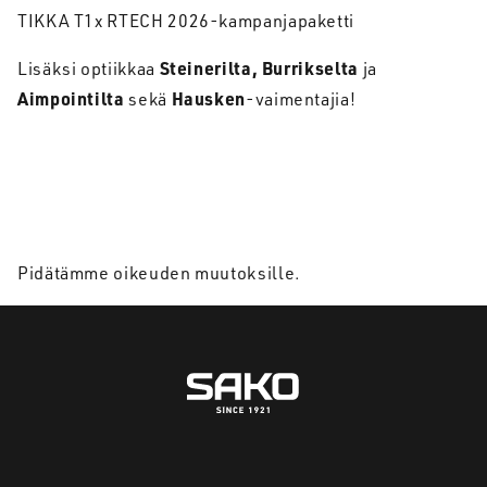
TIKKA T1x RTECH 2026-kampanjapaketti
Steinerilta, Burrikselta
Lisäksi optiikkaa
ja
Aimpointilta
Hausken
sekä
-vaimentajia!
Pidätämme oikeuden muutoksille.