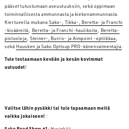
pääset tutustumaan aseuutuuksiin, sekä oppimaan
toiminnallisesta ammunnasta ja kiekonammunnasta.
Kiertueella mukana
Sako-, Tikka-, Beretta- ja Franchi
-kivääreitä
,
Beretta- ja Franchi-haulikoita
,
Beretta-
pistooleja
,
Steiner-, Burris- ja Aimpoint -optiikkaa
,
sekä
Hausken ja Sako Optisup PRO-äänenvaimentajia
.
Tule testaamaan kevään ja kesän kovimmat
uutuudet
!
Valitse lähin pysäkki tai tule tapaamaan meitä
vaikka jokaiseen!
:
Sako Road Show #1
: Hyvinkää