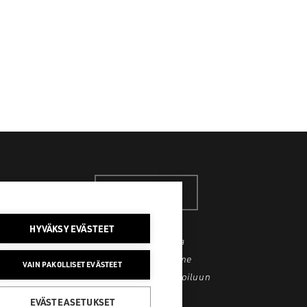
SAKO SUOMI
HYVÄKSY EVÄSTEET
Löydä koko laaja
tuotevalikoimamme
VAIN PAKOLLISET EVÄSTEET
metsästykseen ja ulkoiluun
EVÄSTEASETUKSET