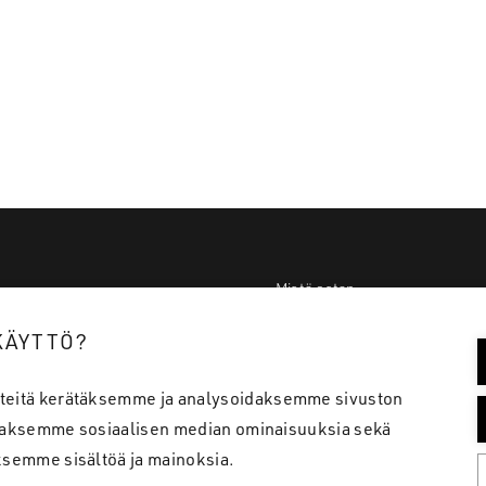
Mistä ostan
Tietoa meistä
KÄYTTÖ?
Töihin meille
teitä kerätäksemme ja analysoidaksemme sivuston
jotaksemme sosiaalisen median ominaisuuksia sekä
Yhteystiedot
semme sisältöä ja mainoksia.